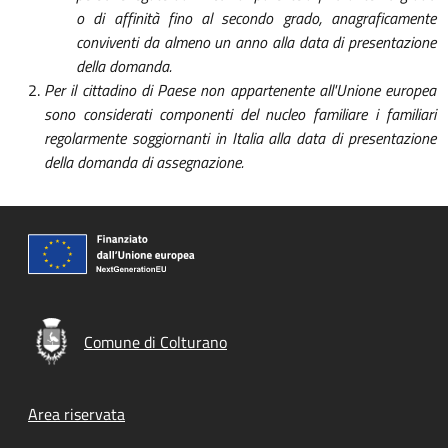
o di affinità fino al secondo grado, anagraficamente
conviventi da almeno un anno alla data di presentazione
della domanda.
Per il cittadino di Paese non appartenente all'Unione europea
sono considerati componenti del nucleo familiare i familiari
regolarmente soggiornanti in Italia alla data di presentazione
della domanda di assegnazione.
Comune di Colturano
Footer menu
Area riservata