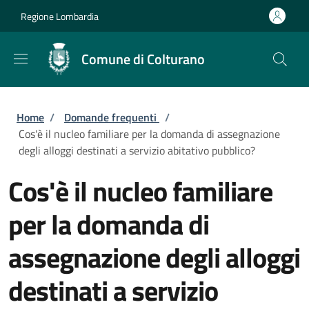
Salta al contenuto principale
Skip to footer content
Regione Lombardia
Comune di Colturano
Briciole di pane
Home
/
Domande frequenti
/
Cos'è il nucleo familiare per la domanda di assegnazione
degli alloggi destinati a servizio abitativo pubblico?
Cos'è il nucleo familiare
per la domanda di
assegnazione degli alloggi
destinati a servizio