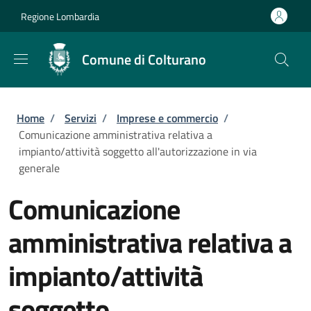
Salta al contenuto principale
Skip to footer content
Regione Lombardia
Comune di Colturano
Briciole di pane
Home
/
Servizi
/
Imprese e commercio
/
Comunicazione amministrativa relativa a
impianto/attività soggetto all'autorizzazione in via
generale
Comunicazione
amministrativa relativa a
impianto/attività
soggetto