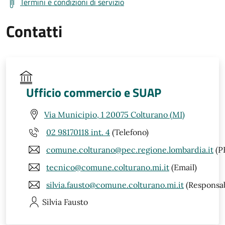
Termini e condizioni di servizio
Contatti
Ufficio commercio e SUAP
Via Municipio, 1 20075 Colturano (MI)
02 98170118 int. 4
(Telefono)
comune.colturano@pec.regione.lombardia.it
(P
tecnico@comune.colturano.mi.it
(Email)
silvia.fausto@comune.colturano.mi.it
(Responsab
Silvia
Fausto