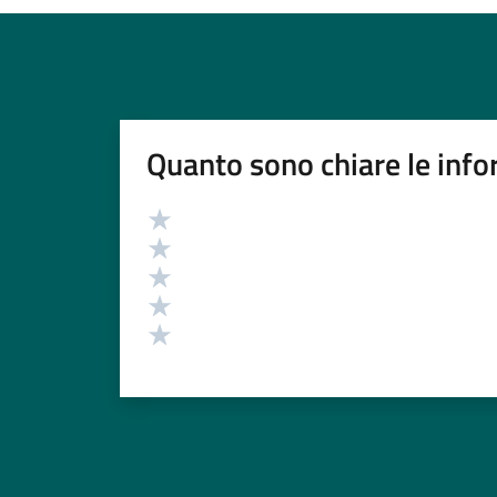
Quanto sono chiare le info
Valutazione
Valuta 5 stelle su 5
Valuta 4 stelle su 5
Valuta 3 stelle su 5
Valuta 2 stelle su 5
Valuta 1 stelle su 5