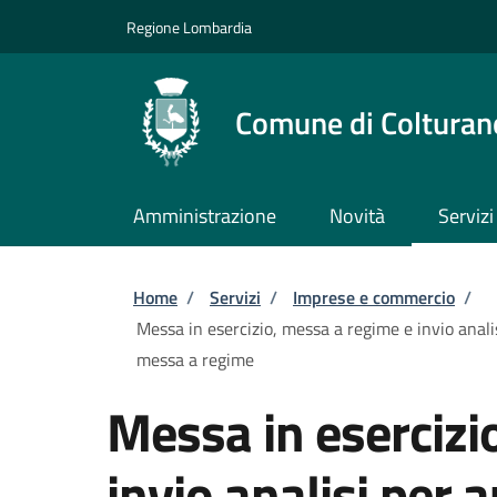
Salta al contenuto principale
Skip to footer content
Regione Lombardia
Comune di Colturan
Amministrazione
Novità
Servizi
Briciole di pane
Home
/
Servizi
/
Imprese e commercio
/
Messa in esercizio, messa a regime e invio anali
messa a regime
Messa in esercizi
invio analisi per 