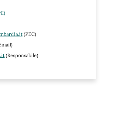
MI)
mbardia.it
(PEC)
Email)
it
(Responsabile)