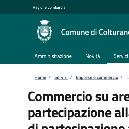
Salta al contenuto principale
Skip to footer content
Regione Lombardia
Comune di Colturan
Amministrazione
Novità
Servizi
Briciole di pane
Home
/
Servizi
/
Imprese e commercio
/
C
Commercio su are
partecipazione a
di partecipazione