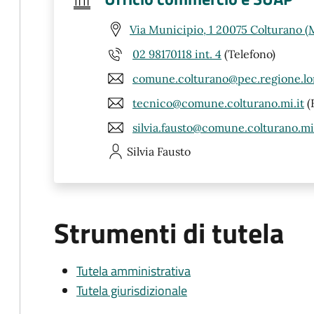
Via Municipio, 1 20075 Colturano (
02 98170118 int. 4
(Telefono)
comune.colturano@pec.regione.lo
tecnico@comune.colturano.mi.it
(
silvia.fausto@comune.colturano.mi.
Silvia
Fausto
Strumenti di tutela
Tutela amministrativa
Tutela giurisdizionale