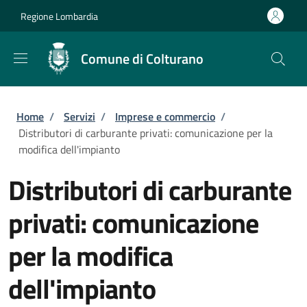
Salta al contenuto principale
Skip to footer content
Regione Lombardia
Comune di Colturano
Briciole di pane
Home
/
Servizi
/
Imprese e commercio
/
Distributori di carburante privati: comunicazione per la
modifica dell'impianto
Distributori di carburante
privati: comunicazione
per la modifica
dell'impianto