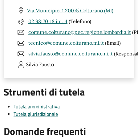
Via Municipio, 1 20075 Colturano (MI)
02 98170118 int. 4
(Telefono)
comune.colturano@pec.regione.lombardia.it
(P
tecnico@comune.colturano.mi.it
(Email)
silvia.fausto@comune.colturano.mi.it
(Responsab
Silvia
Fausto
Strumenti di tutela
Tutela amministrativa
Tutela giurisdizionale
Domande frequenti