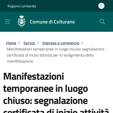
Salta al contenuto principale
Skip to footer content
Regione Lombardia
Comune di Colturano
Briciole di pane
Home
/
Servizi
/
Imprese e commercio
/
Manifestazioni temporanee in luogo chiuso: segnalazione
certificata di inizio attività per lo svolgimento della
manifestazione
Manifestazioni
temporanee in luogo
chiuso: segnalazione
certificata di inizio attività