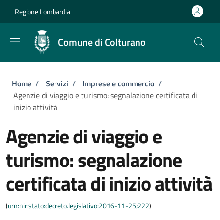
Salta al contenuto principale
Skip to footer content
Regione Lombardia
Comune di Colturano
Briciole di pane
Home
/
Servizi
/
Imprese e commercio
/
Agenzie di viaggio e turismo: segnalazione certificata di
inizio attività
Agenzie di viaggio e
turismo: segnalazione
certificata di inizio attività
(
urn:nir:stato:decreto.legislativo:2016-11-25;222
)