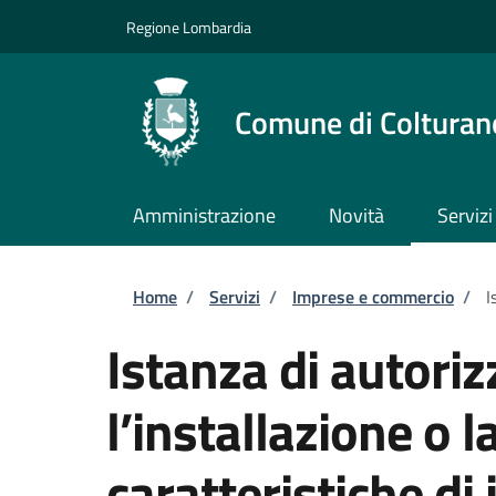
Salta al contenuto principale
Skip to footer content
Regione Lombardia
Comune di Colturan
Amministrazione
Novità
Servizi
Briciole di pane
Home
/
Servizi
/
Imprese e commercio
/
I
Istanza di autori
l’installazione o l
caratteristiche di