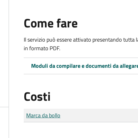
Come fare
Il servizio può essere attivato presentando tutta
in formato PDF.
Moduli da compilare e documenti da allegar
Costi
Tipo di pagamento
Importo
Marca da bollo