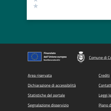
Valuta 1 stelle su 5
Comune di C
Footer menu
Area riservata
Crediti
Dichiarazione di accessibilità
Contatt
Statistiche del portale
Leggi l
Segnalazione disservizio
Piano d