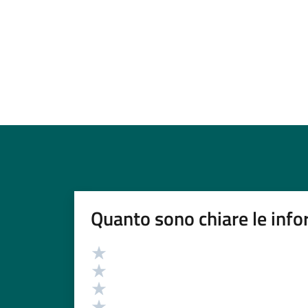
Quanto sono chiare le info
Valutazione
Valuta 5 stelle su 5
Valuta 4 stelle su 5
Valuta 3 stelle su 5
Valuta 2 stelle su 5