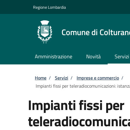
Salta al contenuto principale
Skip to footer content
Regione Lombardia
Comune di Colturan
Amministrazione
Novità
Servizi
Briciole di pane
Home
/
Servizi
/
Imprese e commercio
/
Impianti fissi per teleradiocomunicazioni: istanza
Impianti fissi per
teleradiocomunica