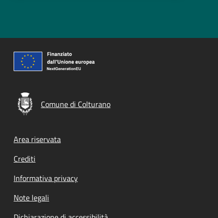
Comune di Colturano
Footer menu
Area riservata
Crediti
Informativa privacy
Note legali
Dichiarazione di accessibilità