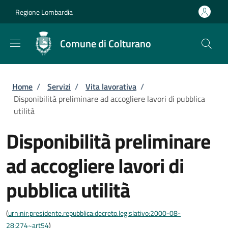
Salta al contenuto principale
Skip to footer content
Regione Lombardia
Comune di Colturano
Briciole di pane
Home
/
Servizi
/
Vita lavorativa
/
Disponibilità preliminare ad accogliere lavori di pubblica
utilità
Disponibilità preliminare
ad accogliere lavori di
pubblica utilità
(
urn:nir:presidente.repubblica:decreto.legislativo:2000-08-
28;274~art54
)