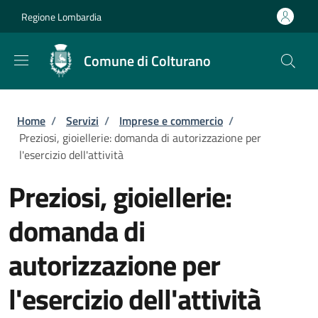
Salta al contenuto principale
Skip to footer content
Regione Lombardia
Comune di Colturano
Briciole di pane
Home
/
Servizi
/
Imprese e commercio
/
Preziosi, gioiellerie: domanda di autorizzazione per
l'esercizio dell'attività
Preziosi, gioiellerie:
domanda di
autorizzazione per
l'esercizio dell'attività