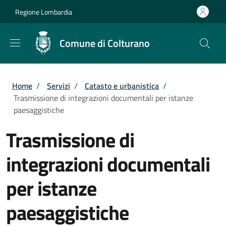
Salta al contenuto principale
Skip to footer content
Regione Lombardia
Comune di Colturano
Briciole di pane
Home
/
Servizi
/
Catasto e urbanistica
/
Trasmissione di integrazioni documentali per istanze
paesaggistiche
Trasmissione di
integrazioni documentali
per istanze
paesaggistiche