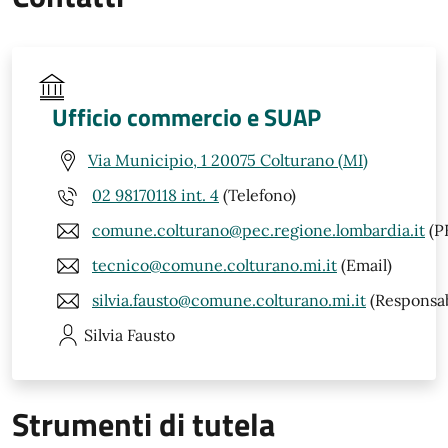
Ufficio commercio e SUAP
Via Municipio, 1 20075 Colturano (MI)
02 98170118 int. 4
(Telefono)
comune.colturano@pec.regione.lombardia.it
(P
tecnico@comune.colturano.mi.it
(Email)
silvia.fausto@comune.colturano.mi.it
(Responsab
Silvia
Fausto
Strumenti di tutela