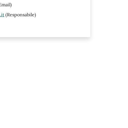
Email)
it
(Responsabile)