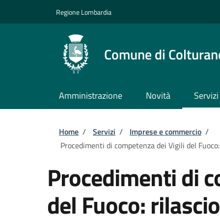
Salta al contenuto principale
Skip to footer content
Regione Lombardia
Comune di Colturan
Amministrazione
Novità
Servizi
Briciole di pane
Home
/
Servizi
/
Imprese e commercio
/
Procedimenti di competenza dei Vigili del Fuoco: 
Procedimenti di c
del Fuoco: rilasci