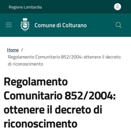
Salta al contenuto principale
Skip to footer content
Regione Lombardia
Comune di Colturano
Briciole di pane
Home
/
Regolamento Comunitario 852/2004: ottenere il decreto
di riconoscimento
Regolamento
Comunitario 852/2004:
ottenere il decreto di
riconoscimento