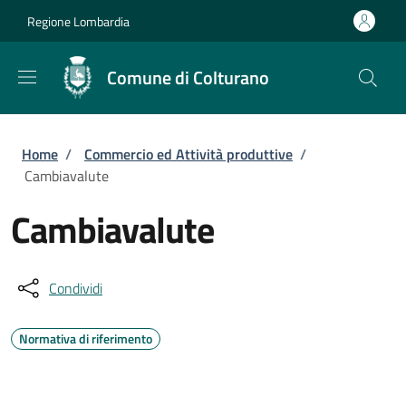
Salta al contenuto principale
Skip to footer content
Regione Lombardia
Comune di Colturano
Briciole di pane
Home
/
Commercio ed Attività produttive
/
Cambiavalute
Cambiavalute
Condividi
Normativa di riferimento