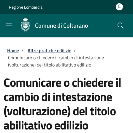
Salta al contenuto principale
Skip to footer content
Regione Lombardia
Comune di Colturano
Briciole di pane
Home
/
Altre pratiche edilizie
/
Comunicare o chiedere il cambio di intestazione
(volturazione) del titolo abilitativo edilizio
Comunicare o chiedere il
cambio di intestazione
(volturazione) del titolo
abilitativo edilizio