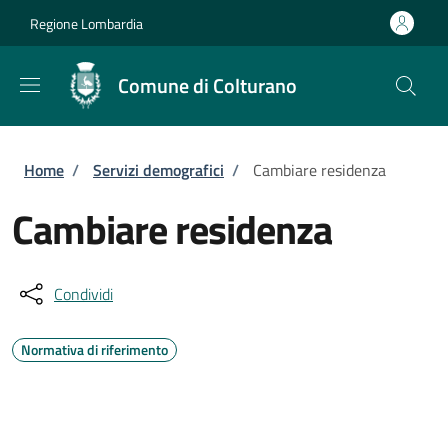
Salta al contenuto principale
Skip to footer content
Regione Lombardia
Comune di Colturano
Briciole di pane
Home
/
Servizi demografici
/
Cambiare residenza
Cambiare residenza
Condividi
Normativa di riferimento