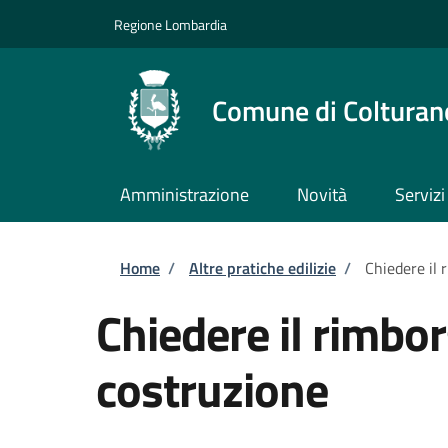
Salta al contenuto principale
Skip to footer content
Regione Lombardia
Comune di Colturan
Amministrazione
Novità
Servizi
Briciole di pane
Home
/
Altre pratiche edilizie
/
Chiedere il 
Chiedere il rimbor
costruzione