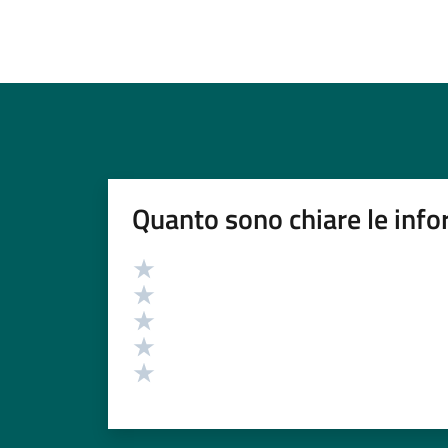
Quanto sono chiare le info
Valutazione
Valuta 5 stelle su 5
Valuta 4 stelle su 5
Valuta 3 stelle su 5
Valuta 2 stelle su 5
Valuta 1 stelle su 5