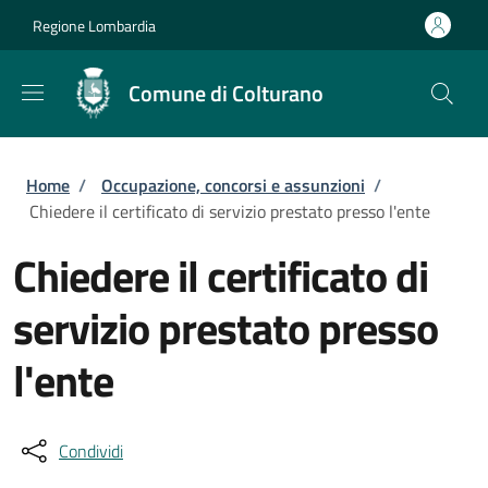
Salta al contenuto principale
Skip to footer content
Regione Lombardia
Comune di Colturano
Briciole di pane
Home
/
Occupazione, concorsi e assunzioni
/
Chiedere il certificato di servizio prestato presso l'ente
Chiedere il certificato di
servizio prestato presso
l'ente
Condividi