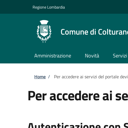
Salta al contenuto principale
Skip to footer content
Regione Lombardia
Comune di Colturan
Amministrazione
Novità
Servizi
Briciole di pane
Home
/
Per accedere ai servizi del portale dev
Per accedere ai se
Autenticazione con 