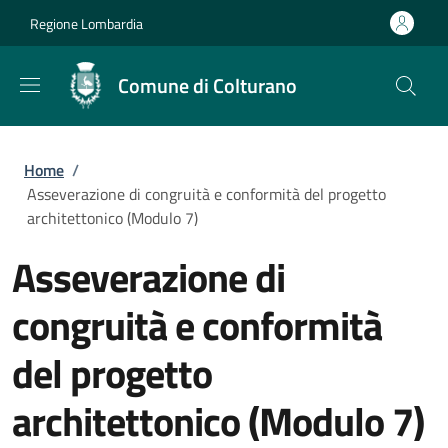
Salta al contenuto principale
Skip to footer content
Regione Lombardia
Comune di Colturano
Briciole di pane
Home
/
Asseverazione di congruità e conformità del progetto
architettonico (Modulo 7)
Asseverazione di
congruità e conformità
del progetto
architettonico (Modulo 7)