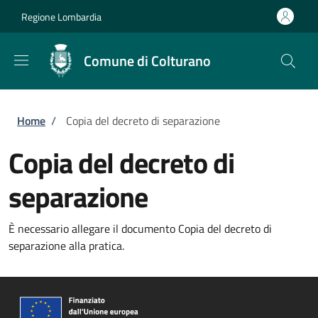
Salta al contenuto principale
Skip to footer content
Regione Lombardia
Comune di Colturano
Briciole di pane
Home
/
Copia del decreto di separazione
Copia del decreto di
separazione
È necessario allegare il documento Copia del decreto di
separazione alla pratica.