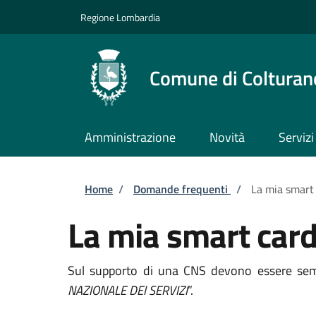
Salta al contenuto principale
Skip to footer content
Regione Lombardia
Comune di Colturan
Amministrazione
Novità
Servizi
Briciole di pane
Home
/
Domande frequenti
/
La mia smart
La mia smart card
Sul supporto di una CNS devono essere sempr
NAZIONALE DEI SERVIZI
”.