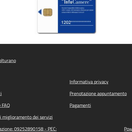
olturano
Informativa privacy
i
Prenotazione appuntamento
e FAQ
Pagamenti
i miglioramento dei servizi
razione: 09252890158 - PEC:
Pow