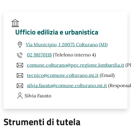
Ufficio edilizia e urbanistica
Via Municipio, 1 20075 Colturano (MI)
02 98170118
(Telefono interno 4)
comune.colturano@pec.regione.lombardia.it
(P
tecnico@comune.colturano.mi.it
(Email)
silvia.fausto@comune.colturano.mi.it
(Responsab
Silvia
Fausto
Strumenti di tutela