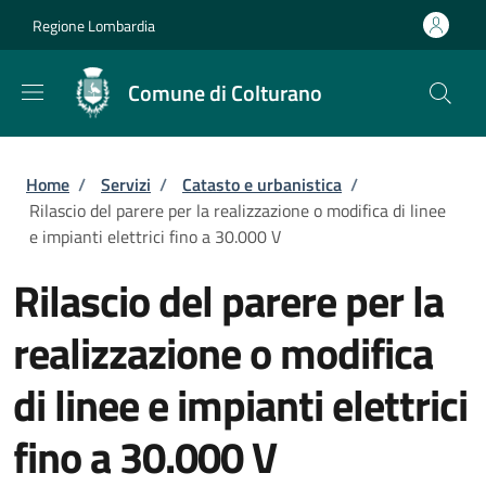
Salta al contenuto principale
Skip to footer content
Regione Lombardia
Comune di Colturano
Briciole di pane
Home
/
Servizi
/
Catasto e urbanistica
/
Rilascio del parere per la realizzazione o modifica di linee
e impianti elettrici fino a 30.000 V
Rilascio del parere per la
realizzazione o modifica
di linee e impianti elettrici
fino a 30.000 V