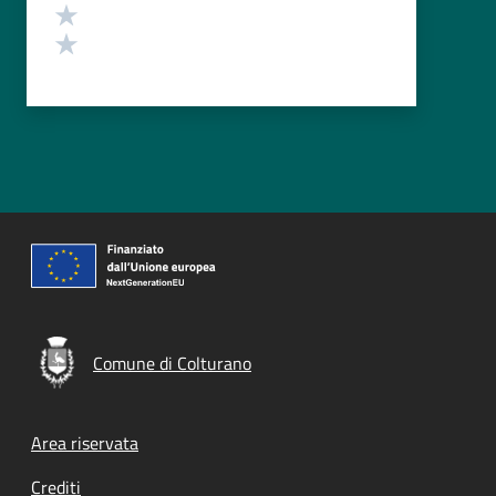
Valuta 2 stelle su 5
Valuta 1 stelle su 5
Comune di Colturano
Footer menu
Area riservata
Crediti