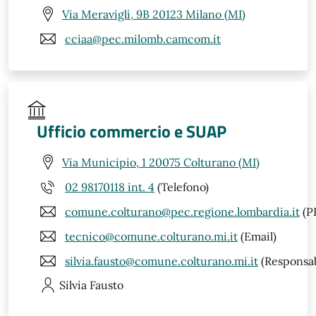
Via Meravigli, 9B 20123 Milano (MI)
cciaa@pec.milomb.camcom.it
Ufficio commercio e SUAP
Via Municipio, 1 20075 Colturano (MI)
02 98170118 int. 4
(Telefono)
comune.colturano@pec.regione.lombardia.it
(P
tecnico@comune.colturano.mi.it
(Email)
silvia.fausto@comune.colturano.mi.it
(Responsab
Silvia
Fausto