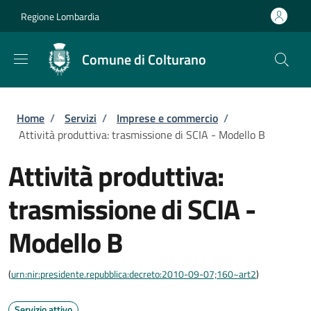
Salta al contenuto principale
Skip to footer content
Regione Lombardia
Comune di Colturano
Briciole di pane
Home
/
Servizi
/
Imprese e commercio
/
Attività produttiva: trasmissione di SCIA - Modello B
Attività produttiva:
trasmissione di SCIA -
Modello B
(
urn:nir:presidente.repubblica:decreto:2010-09-07;160~art2
)
Servizio attivo