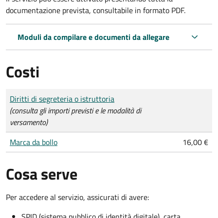
documentazione prevista, consultabile in formato PDF.
Moduli da compilare e documenti da allegare
Costi
Tipo di pagamento
Importo
Diritti di segreteria o istruttoria
(consulta gli importi previsti e le modalità di
versamento)
Marca da bollo
16,00 €
Cosa serve
Per accedere al servizio, assicurati di avere:
SPID (sistema pubblico di identità digitale), carta