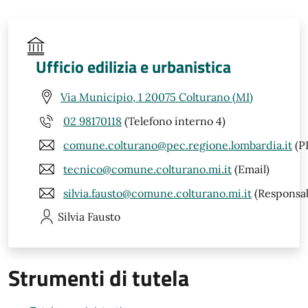
Ufficio edilizia e urbanistica
Via Municipio, 1 20075 Colturano (MI)
02 98170118
(Telefono interno 4)
comune.colturano@pec.regione.lombardia.it
(P
tecnico@comune.colturano.mi.it
(Email)
silvia.fausto@comune.colturano.mi.it
(Responsab
Silvia
Fausto
Strumenti di tutela