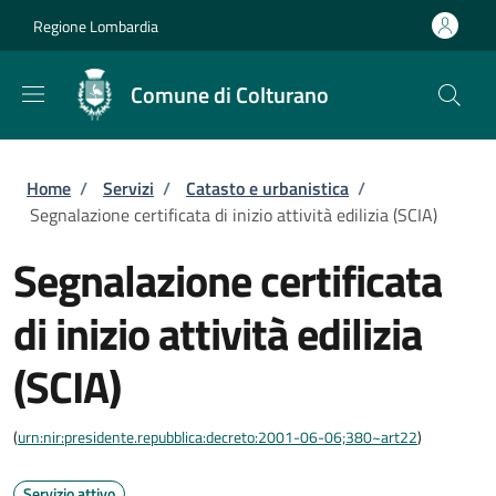
Salta al contenuto principale
Skip to footer content
Regione Lombardia
Comune di Colturano
Briciole di pane
Home
/
Servizi
/
Catasto e urbanistica
/
Segnalazione certificata di inizio attività edilizia (SCIA)
Segnalazione certificata
di inizio attività edilizia
(SCIA)
(
urn:nir:presidente.repubblica:decreto:2001-06-06;380~art22
)
Servizio attivo