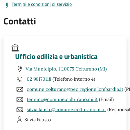
Termini e condizioni di servizio
Contatti
Ufficio edilizia e urbanistica
Via Municipio, 1 20075 Colturano (MI)
02 98170118
(Telefono interno 4)
comune.colturano@pec.regione.lombardia.it
(P
tecnico@comune.colturano.mi.it
(Email)
silvia.fausto@comune.colturano.mi.it
(Responsab
Silvia
Fausto