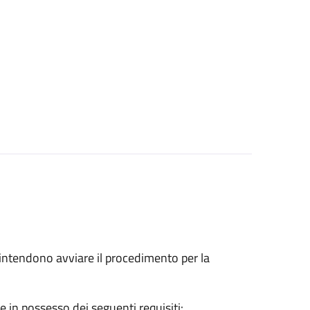
he intendono avviare il procedimento per la
e in possesso dei seguenti requisiti: