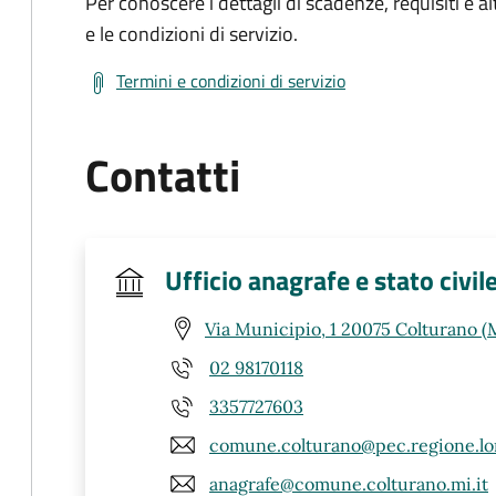
Per conoscere i dettagli di scadenze, requisiti e al
e le condizioni di servizio.
Termini e condizioni di servizio
Contatti
Ufficio anagrafe e stato civil
Via Municipio, 1 20075 Colturano (
02 98170118
3357727603
comune.colturano@pec.regione.lo
anagrafe@comune.colturano.mi.it