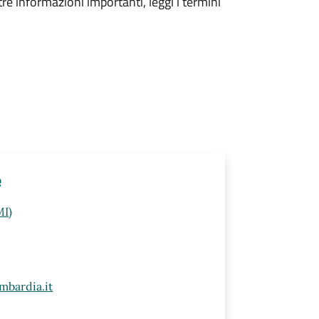
tre informazioni importanti, leggi i termini
e
MI)
mbardia.it