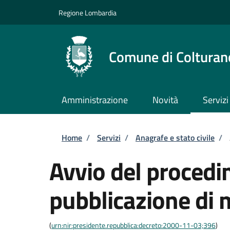
Salta al contenuto principale
Skip to footer content
Regione Lombardia
Comune di Colturan
Amministrazione
Novità
Servizi
Briciole di pane
Home
/
Servizi
/
Anagrafe e stato civile
/
Avvio del procedi
pubblicazione di
(
urn:nir:presidente.repubblica:decreto:2000-11-03;396
)