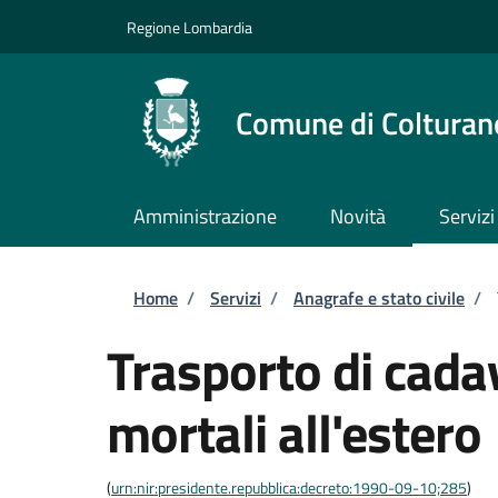
Salta al contenuto principale
Skip to footer content
Regione Lombardia
Comune di Colturan
Amministrazione
Novità
Servizi
Briciole di pane
Home
/
Servizi
/
Anagrafe e stato civile
/
Trasporto di cadav
mortali all'estero
(
urn:nir:presidente.repubblica:decreto:1990-09-10;285
)