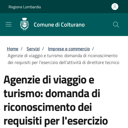
Salta al contenuto principale
Skip to footer content
Regione Lombardia
Comune di Colturano
Briciole di pane
Home
/
Servizi
/
Imprese e commercio
/
Agenzie di viaggio e turismo: domanda di riconoscimento
dei requisiti per l'esercizio dell'attività di direttore tecnico
Agenzie di viaggio e
turismo: domanda di
riconoscimento dei
requisiti per l'esercizio