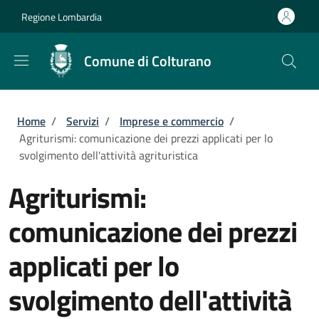
Salta al contenuto principale
Skip to footer content
Regione Lombardia
Comune di Colturano
Briciole di pane
Home
/
Servizi
/
Imprese e commercio
/
Agriturismi: comunicazione dei prezzi applicati per lo
svolgimento dell'attività agrituristica
Agriturismi:
comunicazione dei prezzi
applicati per lo
svolgimento dell'attività