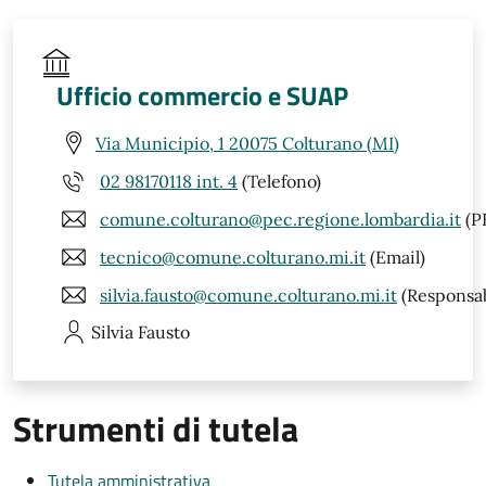
Ufficio commercio e SUAP
Via Municipio, 1 20075 Colturano (MI)
02 98170118 int. 4
(Telefono)
comune.colturano@pec.regione.lombardia.it
(P
tecnico@comune.colturano.mi.it
(Email)
silvia.fausto@comune.colturano.mi.it
(Responsab
Silvia
Fausto
Strumenti di tutela
Tutela amministrativa