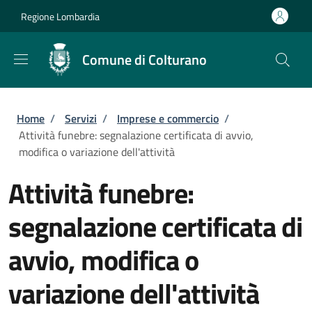
Salta al contenuto principale
Skip to footer content
Regione Lombardia
Comune di Colturano
Briciole di pane
Home
/
Servizi
/
Imprese e commercio
/
Attività funebre: segnalazione certificata di avvio,
modifica o variazione dell'attività
Attività funebre:
segnalazione certificata di
avvio, modifica o
variazione dell'attività