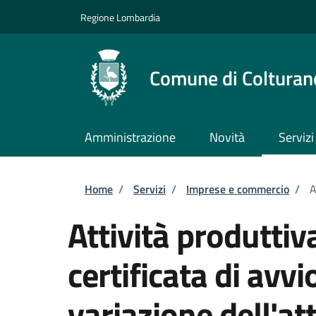
Salta al contenuto principale
Skip to footer content
Regione Lombardia
Comune di Colturan
Amministrazione
Novità
Servizi
Briciole di pane
Home
/
Servizi
/
Imprese e commercio
/
A
Attività produttiv
certificata di avvi
variazione dell'att