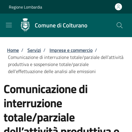
Salta al contenuto principale
Skip to footer content
Regione Lombardia
Comune di Colturano
Briciole di pane
Home
/
Servizi
/
Imprese e commercio
/
Comunicazione di interruzione totale/parziale dell’attività
produttiva e sospensione totale/parziale
dell’effettuazione delle analisi alle emissioni
Comunicazione di
interruzione
totale/parziale
dell’attività produttiva e