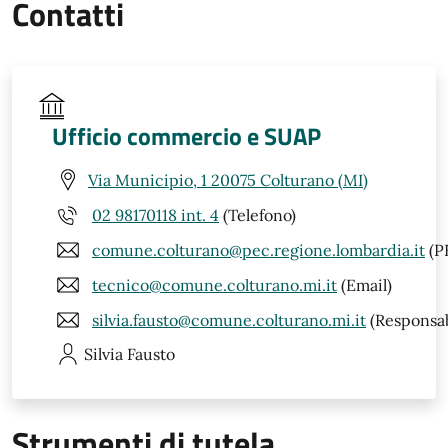
Contatti
Ufficio commercio e SUAP
Via Municipio, 1 20075 Colturano (MI)
02 98170118 int. 4
(Telefono)
comune.colturano@pec.regione.lombardia.it
(P
tecnico@comune.colturano.mi.it
(Email)
silvia.fausto@comune.colturano.mi.it
(Responsab
Silvia
Fausto
Strumenti di tutela