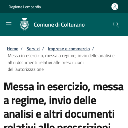
Salta al contenuto principale
Skip to footer content
Regione Lombardia
Comune di Colturano
Briciole di pane
Home
/
Servizi
/
Imprese e commercio
/
Messa in esercizio, messa a regime, invio delle analisi e
altri documenti relativi alle prescrizioni
dell’autorizzazione
Messa in esercizio, messa
a regime, invio delle
analisi e altri documenti
relativi alle prescrizioni