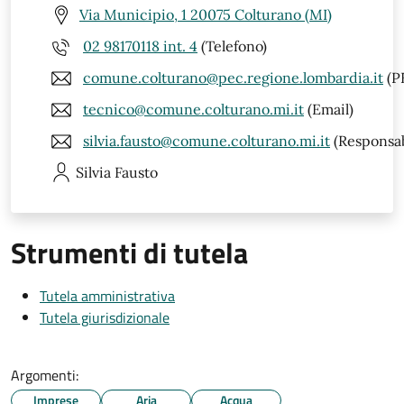
Via Municipio, 1 20075 Colturano (MI)
02 98170118 int. 4
(Telefono)
comune.colturano@pec.regione.lombardia.it
(P
tecnico@comune.colturano.mi.it
(Email)
silvia.fausto@comune.colturano.mi.it
(Responsab
Silvia
Fausto
Strumenti di tutela
Tutela amministrativa
Tutela giurisdizionale
Argomenti:
Imprese
Aria
Acqua