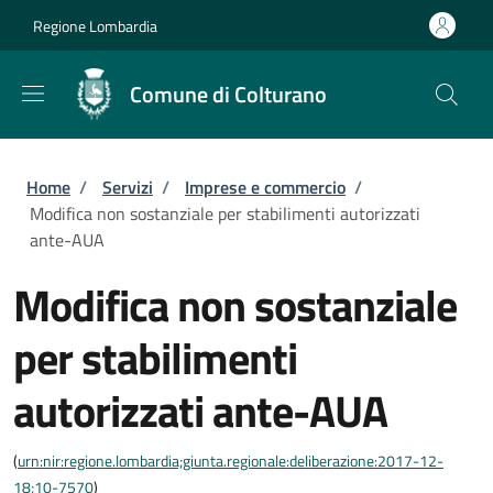
Salta al contenuto principale
Skip to footer content
Regione Lombardia
Comune di Colturano
Briciole di pane
Home
/
Servizi
/
Imprese e commercio
/
Modifica non sostanziale per stabilimenti autorizzati
ante-AUA
Modifica non sostanziale
per stabilimenti
autorizzati ante-AUA
(
urn:nir:regione.lombardia;giunta.regionale:deliberazione:2017-12-
18;10-7570
)