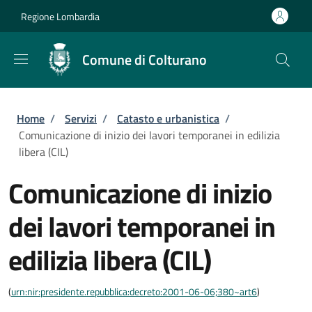
Salta al contenuto principale
Skip to footer content
Regione Lombardia
Comune di Colturano
Briciole di pane
Home
/
Servizi
/
Catasto e urbanistica
/
Comunicazione di inizio dei lavori temporanei in edilizia
libera (CIL)
Comunicazione di inizio
dei lavori temporanei in
edilizia libera (CIL)
(
urn:nir:presidente.repubblica:decreto:2001-06-06;380~art6
)