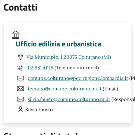
Contatti
Ufficio edilizia e urbanistica
Via Municipio, 1 20075 Colturano (MI)
02 98170118
(Telefono interno 4)
comune.colturano@pec.regione.lombardia.it
(P
tecnico@comune.colturano.mi.it
(Email)
silvia.fausto@comune.colturano.mi.it
(Responsab
Silvia
Fausto