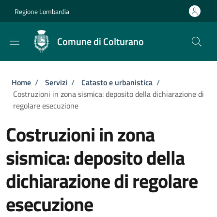
Salta al contenuto principale
Skip to footer content
Regione Lombardia
Comune di Colturano
Briciole di pane
Home
/
Servizi
/
Catasto e urbanistica
/
Costruzioni in zona sismica: deposito della dichiarazione di
regolare esecuzione
Costruzioni in zona
sismica: deposito della
dichiarazione di regolare
esecuzione