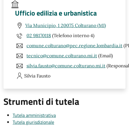
Ufficio edilizia e urbanistica
Via Municipio, 1 20075 Colturano (MI)
02 98170118
(Telefono interno 4)
comune.colturano@pec.regione.lombardia.it
(P
tecnico@comune.colturano.mi.it
(Email)
silvia.fausto@comune.colturano.mi.it
(Responsab
Silvia
Fausto
Strumenti di tutela
Tutela amministrativa
Tutela giurisdizionale