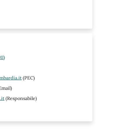
MI)
mbardia.it
(PEC)
Email)
it
(Responsabile)