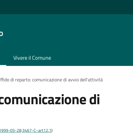
o
Vivere il Comune
ffido di reparto: comunicazione di avvio dell'attività
: comunicazione di
are:1999-05-28;3467-C~art12.1
)