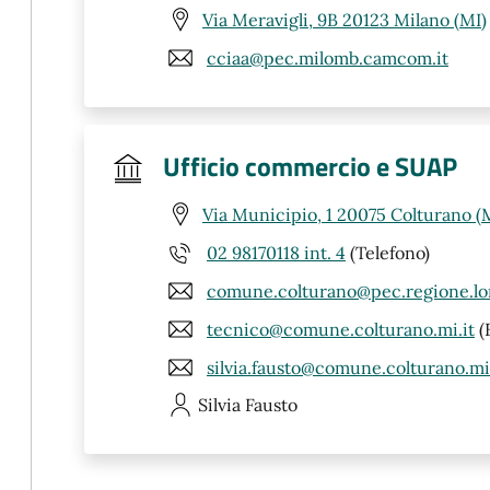
Via Meravigli, 9B 20123 Milano (MI)
cciaa@pec.milomb.camcom.it
Ufficio commercio e SUAP
Via Municipio, 1 20075 Colturano (
02 98170118 int. 4
(Telefono)
comune.colturano@pec.regione.lo
tecnico@comune.colturano.mi.it
(
silvia.fausto@comune.colturano.mi.
Silvia
Fausto