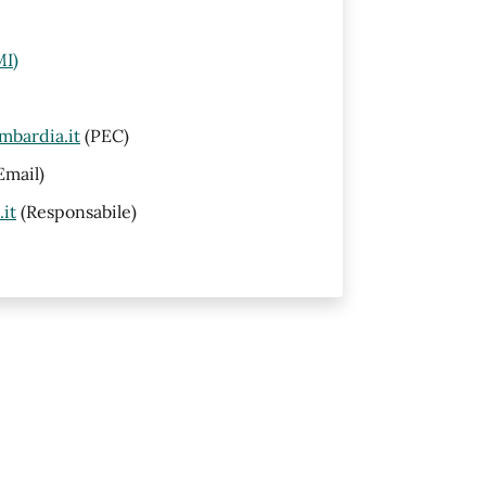
MI)
mbardia.it
(PEC)
Email)
it
(Responsabile)