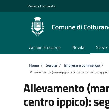
Salta al contenuto principale
Skip to footer content
Regione Lombardia
Comune di Colturan
Amministrazione
Novità
Servizi
Briciole di pane
Home
/
Servizi
/
Imprese e commercio
/
Allevamento (maneggio, scuderia o centro ippico):
Allevamento (man
centro ippico): se