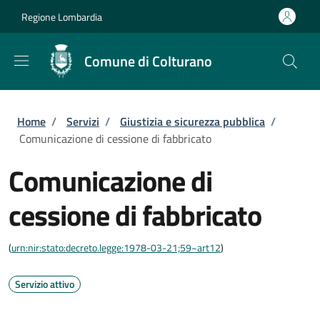
Salta al contenuto principale
Skip to footer content
Regione Lombardia
Comune di Colturano
Briciole di pane
Home
/
Servizi
/
Giustizia e sicurezza pubblica
/
Comunicazione di cessione di fabbricato
Comunicazione di
cessione di fabbricato
(
urn:nir:stato:decreto.legge:1978-03-21;59~art12
)
Servizio attivo