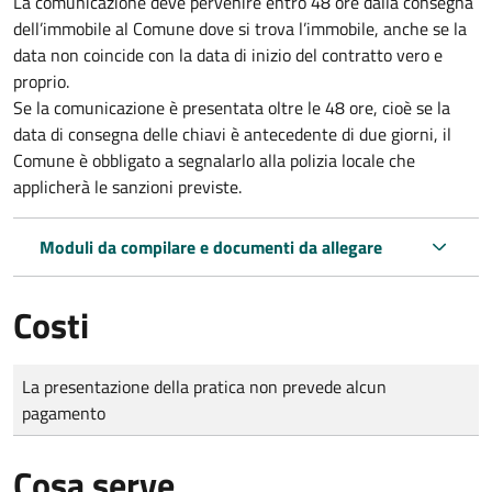
La comunicazione deve pervenire
entro 48 ore
dalla consegna
dell’immobile al Comune dove si trova l’immobile, anche se la
data non coincide con la data di inizio del contratto vero e
proprio.
Se la comunicazione è presentata oltre le 48 ore, cioè se la
data di consegna delle chiavi è antecedente di due giorni, il
Comune è obbligato a segnalarlo alla polizia locale che
applicherà le sanzioni previste.
Moduli da compilare e documenti da allegare
Costi
Tipo di pagamento
Importo
La presentazione della pratica non prevede alcun
pagamento
Cosa serve