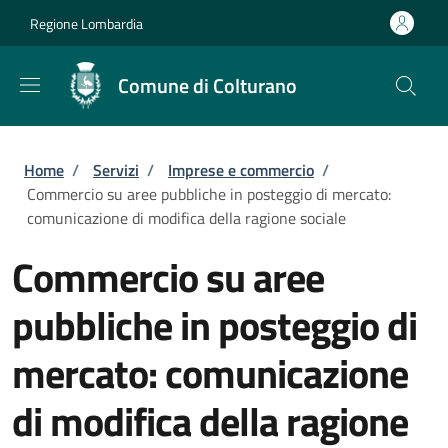
Salta al contenuto principale
Skip to footer content
Regione Lombardia
Comune di Colturano
Briciole di pane
Home
/
Servizi
/
Imprese e commercio
/
Commercio su aree pubbliche in posteggio di mercato:
comunicazione di modifica della ragione sociale
Commercio su aree
pubbliche in posteggio di
mercato: comunicazione
di modifica della ragione