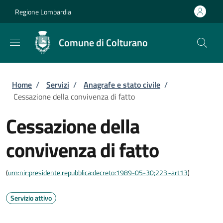
Salta al contenuto principale
Skip to footer content
Regione Lombardia
Comune di Colturano
Briciole di pane
Home
/
Servizi
/
Anagrafe e stato civile
/
Cessazione della convivenza di fatto
Cessazione della
convivenza di fatto
(
urn:nir:presidente.repubblica:decreto:1989-05-30;223~art13
)
Servizio attivo