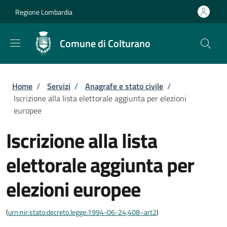
Salta al contenuto principale
Skip to footer content
Regione Lombardia
Comune di Colturano
Briciole di pane
Home
/
Servizi
/
Anagrafe e stato civile
/
Iscrizione alla lista elettorale aggiunta per elezioni
europee
Iscrizione alla lista
elettorale aggiunta per
elezioni europee
(
urn:nir:stato:decreto.legge:1994-06-24;408~art2
)