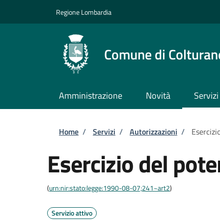
Salta al contenuto principale
Skip to footer content
Regione Lombardia
Comune di Colturan
Amministrazione
Novità
Servizi
Briciole di pane
Home
/
Servizi
/
Autorizzazioni
/
Esercizi
Esercizio del pote
(
urn:nir:stato:legge:1990-08-07;241~art2
)
Servizio attivo