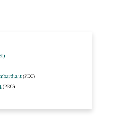
MI)
mbardia.it
(PEC)
t
(PEO)