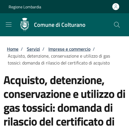
Salta al contenuto principale
Skip to footer content
Regione Lombardia
Comune di Colturano
Briciole di pane
Home
/
Servizi
/
Imprese e commercio
/
Acquisto, detenzione, conservazione e utilizzo di gas
tossici: domanda di rilascio del certificato di acquisto
Acquisto, detenzione,
conservazione e utilizzo di
gas tossici: domanda di
rilascio del certificato di