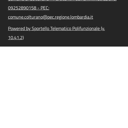
09252890158 - PEC:
comune.colturano@pec.regione.lombardia.it
Powered by Sportello Telematico Polifunzionale (v.
10.41.2)