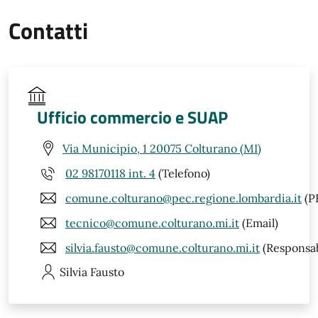
Contatti
Ufficio commercio e SUAP
Via Municipio, 1 20075 Colturano (MI)
02 98170118 int. 4
(Telefono)
comune.colturano@pec.regione.lombardia.it
(P
tecnico@comune.colturano.mi.it
(Email)
silvia.fausto@comune.colturano.mi.it
(Responsab
Silvia
Fausto