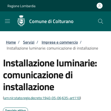
Salta al contenuto principale
Skip to footer content
Regione Lombardia
Comune di Colturano
Briciole di pane
Home
/
Servizi
/
Imprese e commercio
/
Installazione luminarie: comunicazione di installazione
Installazione luminarie:
comunicazione di
installazione
(
urn:nir:stato:regio.decreto:1940-05-06;635~art110
)
Servizio attivo