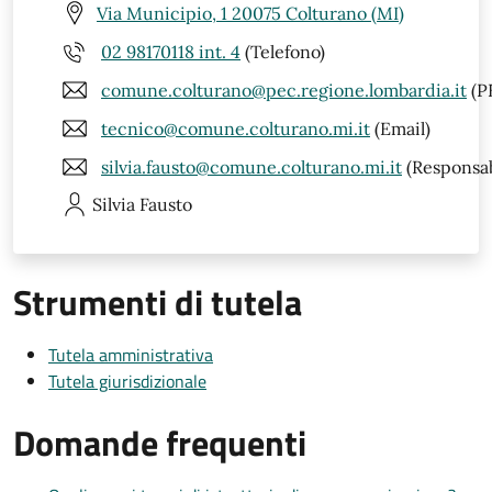
Via Municipio, 1 20075 Colturano (MI)
02 98170118 int. 4
(Telefono)
comune.colturano@pec.regione.lombardia.it
(P
tecnico@comune.colturano.mi.it
(Email)
silvia.fausto@comune.colturano.mi.it
(Responsab
Silvia
Fausto
Strumenti di tutela
Tutela amministrativa
Tutela giurisdizionale
Domande frequenti