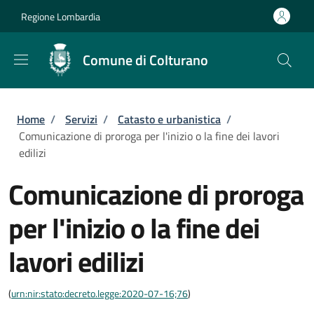
Salta al contenuto principale
Skip to footer content
Regione Lombardia
Comune di Colturano
Briciole di pane
Home
/
Servizi
/
Catasto e urbanistica
/
Comunicazione di proroga per l'inizio o la fine dei lavori
edilizi
Comunicazione di proroga
per l'inizio o la fine dei
lavori edilizi
(
urn:nir:stato:decreto.legge:2020-07-16;76
)