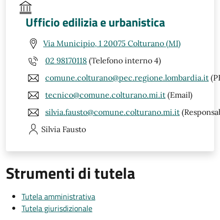
Ufficio edilizia e urbanistica
Via Municipio, 1 20075 Colturano (MI)
02 98170118
(Telefono interno 4)
comune.colturano@pec.regione.lombardia.it
(P
tecnico@comune.colturano.mi.it
(Email)
silvia.fausto@comune.colturano.mi.it
(Responsab
Silvia
Fausto
Strumenti di tutela
Tutela amministrativa
Tutela giurisdizionale