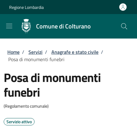
Salta al contenuto principale
Skip to footer content
Regione Lombardia
Comune di Colturano
Briciole di pane
Home
/
Servizi
/
Anagrafe e stato civile
/
Posa di monumenti funebri
Posa di monumenti
funebri
(Regolamento comunale)
Servizio attivo