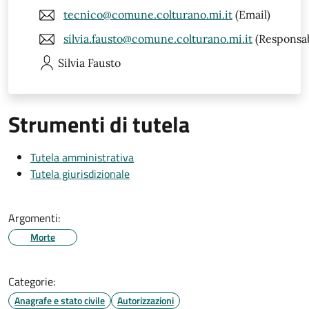
tecnico@comune.colturano.mi.it
(Email)
silvia.fausto@comune.colturano.mi.it
(Responsab
Silvia
Fausto
Strumenti di tutela
Tutela amministrativa
Tutela giurisdizionale
Argomenti:
Morte
Categorie:
Anagrafe e stato civile
Autorizzazioni