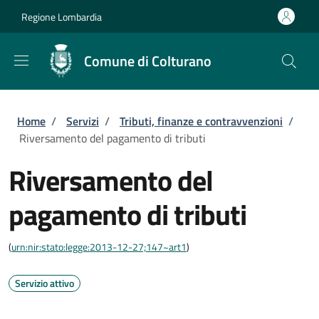
Salta al contenuto principale
Skip to footer content
Regione Lombardia
Comune di Colturano
Briciole di pane
Home
/
Servizi
/
Tributi, finanze e contravvenzioni
/
Riversamento del pagamento di tributi
Riversamento del
pagamento di tributi
(
urn:nir:stato:legge:2013-12-27;147~art1
)
Servizio attivo