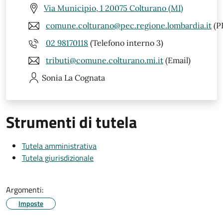
Via Municipio, 1 20075 Colturano (MI)
comune.colturano@pec.regione.lombardia.it
(P
02 98170118
(Telefono interno 3)
tributi@comune.colturano.mi.it
(Email)
Sonia
La Cognata
Strumenti di tutela
Tutela amministrativa
Tutela giurisdizionale
Argomenti:
Imposte