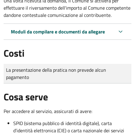
Una volta ricevuta la domanda, il Comune si attiverà per
effettuare il riversamento dell'importo al Comune competente
dandone contestuale comunicazione al contribuente.
Moduli da compilare e documenti da allegare
Costi
Tipo di pagamento
Importo
La presentazione della pratica non prevede alcun
pagamento
Cosa serve
Per accedere al servizio, assicurati di avere:
SPID (sistema pubblico di identità digitale), carta
d’identità elettronica (CIE) o carta nazionale dei servizi